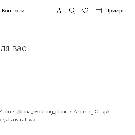
Примірка
Контакти
для вас
lanner @lana_wedding_planner Amazing Couple
yakalistratova