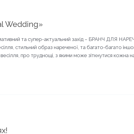
al Wedding»
формативний та супер-актуальний захід – БРАНЧ ДЛЯ НА
сілля, стильний образ нареченої, та багато-багато іншог
 весілля, про труднощі, з якими може зіткнутися кожна н
ях!