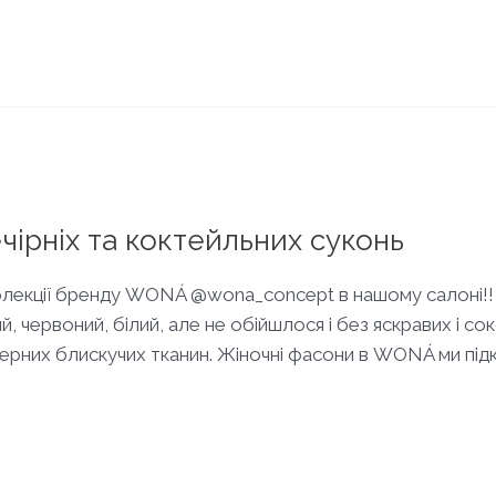
ечірніх та коктейльних суконь
 колекції бренду WONÁ @wona_concept в нашому салоні!
ний, червоний, білий, але не обійшлося і без яскравих і
терних блискучих тканин. Жіночні фасони в WONÁ ми пі