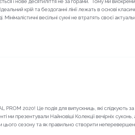
ться і нове десятиліття не за горами. Тому ми виокреми
Ідеальний крій та бездоганні лінії лежать в основі клас
Мінімалістичні весільні сукні не втратять своєї актуаль
PROM 2020! Це подія для випускниць, які слідкують за 
ті ми презентували Найновіші Колекції вечірніх суконь,
ди цього сезону та як правильно створити неперевершен