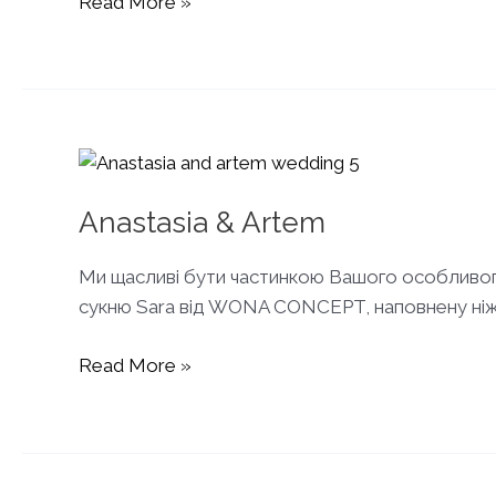
Dubai
Read More »
desert
dreams
Anastasia & Artem
Ми щасливі бути частинкою Вашого особливого т
сукню Sara від WONA CONCEPT, наповнену ніжн
Anastasia
Read More »
&
Artem