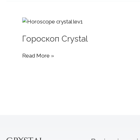
вечірніх
та
коктейльних
суконь
Гороскоп Crystal
Гороскоп
Read More »
Crystal