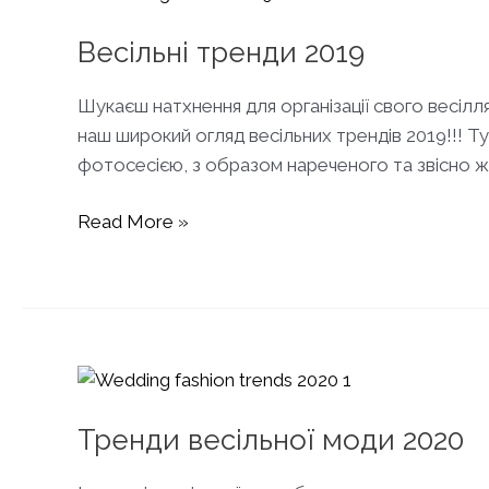
Сукня
Sardinia
Весільні тренди 2019
Catching
the
Шукаєш натхнення для організації свого весілл
Wind
наш широкий огляд весільних трендів 2019!!! Т
Collection
фотосесією, з образом нареченого та звісно ж
Весільні
Read More »
тренди
2019
Тренди весільної моди 2020