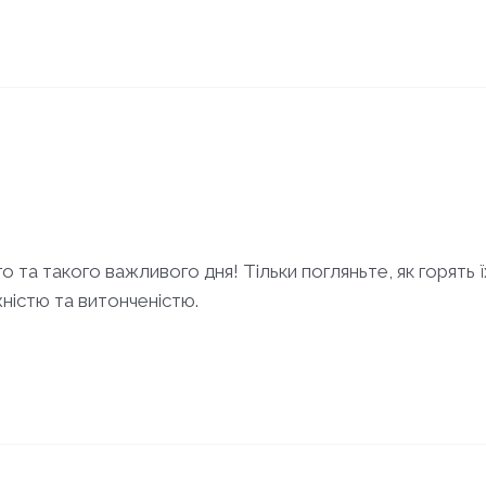
а такого важливого дня! Тільки погляньте, як горять їх
істю та витонченістю.