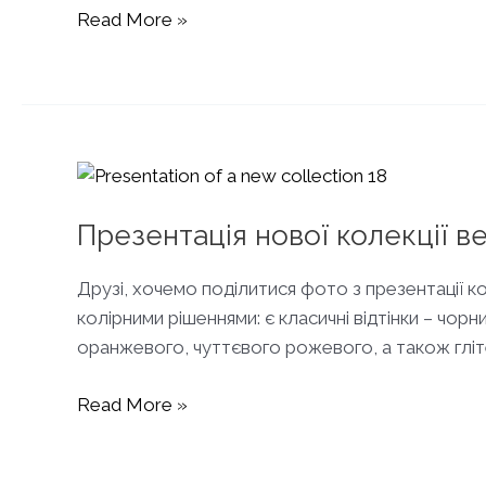
Crystal
Read More »
Prom
PARTY
2020
Презентація нової колекції в
Друзі, хочемо поділитися фото з презентації
колірними рішеннями: є класичні відтінки – чор
оранжевого, чуттєвого рожевого, а також глі
Презентація
Read More »
нової
колекції