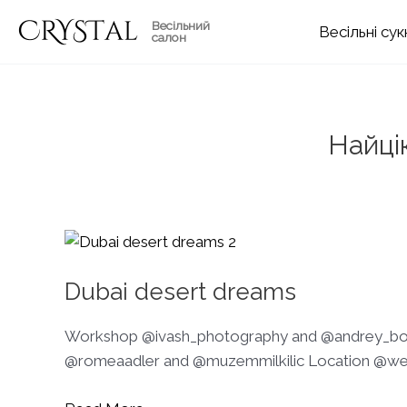
Перейти
Весільний
Весільні
до
салон
вмісту
Найцік
Dubai desert dreams
Workshop @ivash_photography and @andrey_bo
@romeaadler and @muzemmilkilic Location @wed