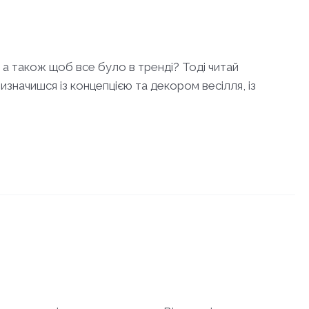
 а також щоб все було в тренді? Тоді читай
значишся із концепцією та декором весілля, із