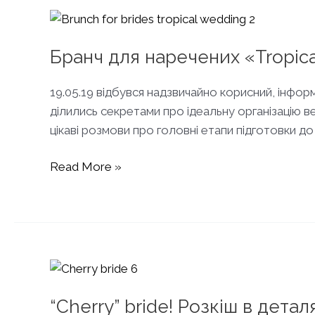
Бранч для наречених «Tropic
19.05.19 відбувся надзвичайно корисний, ін
ділились секретами про ідеальну організацію ве
цікаві розмови про головні етапи підготовки до
Бранч
Read More »
для
наречених
«Tropical
Wedding»
“Cherry” bride! Розкіш в детал