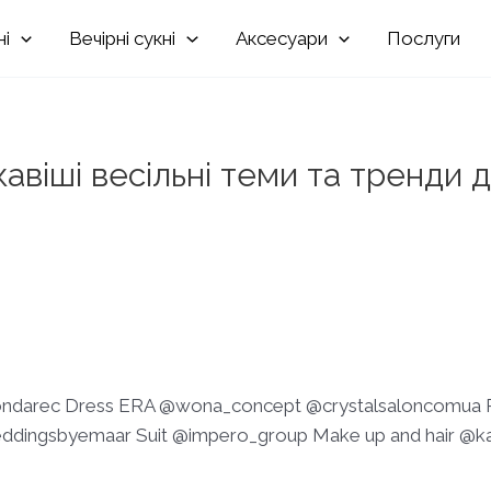
Вечірні
Аксесуари
Послуги
авіші весільні теми та тренди 
ndarec Dress ERA @wona_concept @crystalsaloncomua P
dingsbyemaar Suit @impero_group Make up and hair @kat