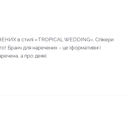
РЕЧЕНИХ в стилі «TROPICAL WEDDING». Спікери
о! Бранч для наречених – це іформативні і
аречена, а про деякі