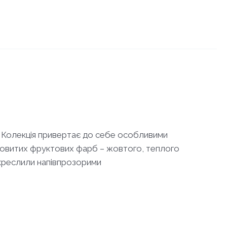
! Колекція привертає до себе особливими
 соковитих фруктових фарб – жовтого, теплого
дкреслили напівпрозорими