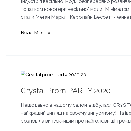
Індустрія весільної моди безперервно розвиває
початком нової ери весільної моди! Мінімалізм 
стали Меган Маркл і Керолайн Бессетт-Кеннеді. 
Тренди
Read More »
весільної
моди
2020
Crystal Prom PARTY 2020
Нещодавно в нашому салоні відбулася CRYSTAL 
найкращий вигляд на своєму випускному! На івен
розповіла випускницям про найголовніші трен