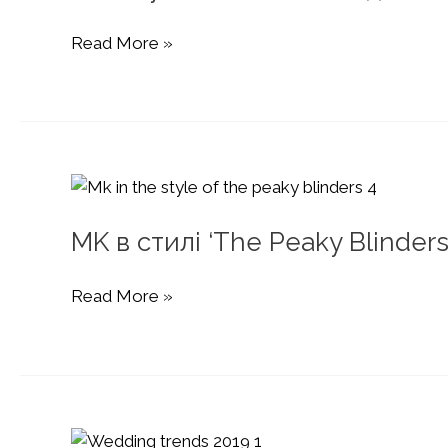
“Cherry”
Read More »
bride!
Розкіш
в
деталях!
MK в стилі ‘The Peaky Blinders
MK
Read More »
в
стилі
‘The
Peaky
Blinders’!