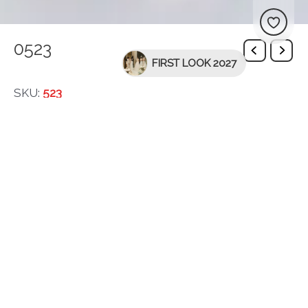
0523
FIRST LOOK 2027
SKU:
523
Додаткова інформація
Color_e
Білий / Айворі
Length_e
Коротка
Silhouette_e
A-Силует