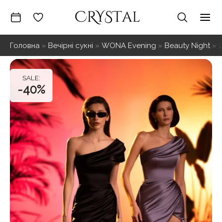
Перейти
до
Mai
вмісту
Головна
»
Вечірні сукні
»
WONA Evening
»
Beauty Night
»
Me
-40%