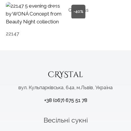
Goddess
-40%
22147
вул. Кульпарківська, 64а, м.Львів, Україна
+38 (067) 675 51 78
Весільні сукні