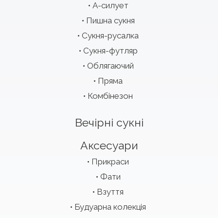
А-силует
Пишна сукня
Сукня-русалка
Сукня-футляр
Облягаючий
Пряма
Комбінезон
Вечірні сукні
Аксесуари
Прикраси
Фати
Взуття
Будуарна колекція