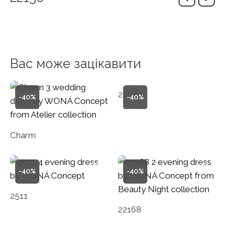
Вас може зацікавити
22130
-40%
-40%
Charm
-40%
-40%
2511
22168