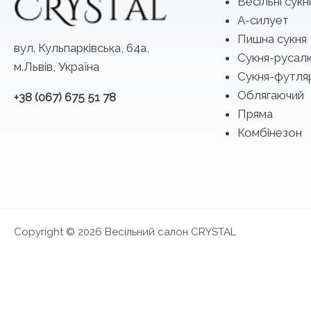
Весільні сукні
А-силует
Пишна сукня
вул. Кульпарківська, 64а,
Сукня-русал
м.Львів, Україна
Сукня-футля
Облягаючий
+38 (067) 675 51 78
Пряма
Комбінезон
Copyright © 2026 Весільний салон CRYSTAL
FIRST LOOK 2027