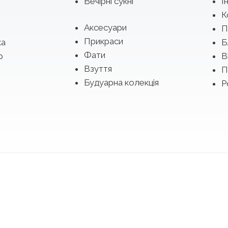
Вечірні сукні
І
К
Аксесуари
П
Прикраси
ка
Б
Фати
р
В
Взуття
П
Будуарна колекція
Р