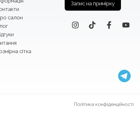
нформація
Запис на примірку
онтакти
ро салон
лог
ідгуки
итання
озмірна сітка
Політика конфіденційності