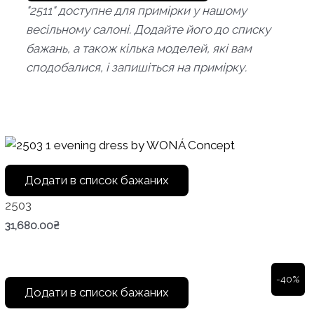
"2511" доступне для примірки у нашому
весільному салоні. Додайте його до списку
бажань, а також кілька моделей, які вам
сподобалися, і запишіться на примірку.
Додати в список бажаних
2503
31,680.00
₴
-40%
Додати в список бажаних