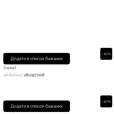
-40%
Додати в список бажаних
Sweet
Оригінальна
Поточна
46,827.00
₴
28,097.00
₴
ціна:
ціна:
46,827.00₴.
28,097.00₴.
-40%
Додати в список бажаних