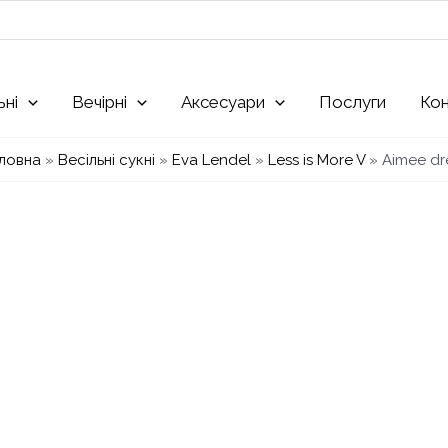
ьні
Вечірні
Аксесуари
Послуги
Ко
ловна
»
Весільні сукні
»
Eva Lendel
»
Less is More V
»
Aimee dr