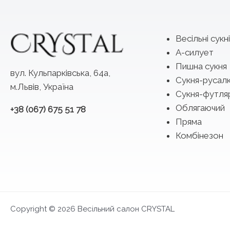
Весільні сукні
А-силует
Пишна сукня
вул. Кульпарківська, 64а,
Сукня-русал
м.Львів, Україна
Сукня-футля
Облягаючий
+38 (067) 675 51 78
Пряма
Комбінезон
Copyright © 2026 Весільний салон CRYSTAL