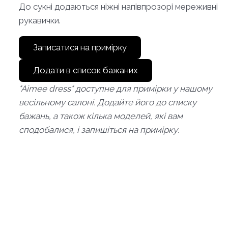
До сукні додаються ніжні напівпрозорі мереживні
рукавички.
Записатися на примірку
Додати в список бажаних
"Aimee dress" доступне для примірки у нашому
весільному салоні. Додайте його до списку
бажань, а також кілька моделей, які вам
сподобалися, і запишіться на примірку.