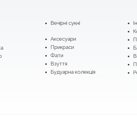
Вечірні сукні
І
К
Аксесуари
П
Прикраси
ка
Б
Фати
р
В
Взуття
П
Будуарна колекція
Р