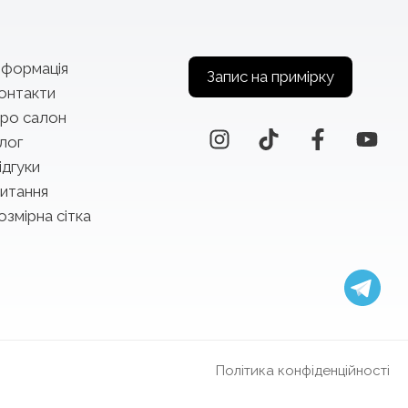
нформація
Запис на примірку
онтакти
ро салон
лог
ідгуки
итання
озмірна сітка
Політика конфіденційності