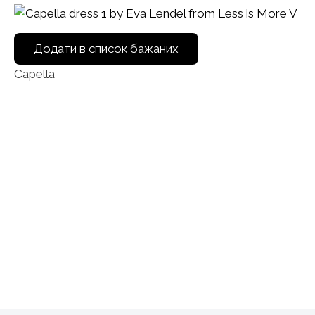
Додати в список бажаних
Capella