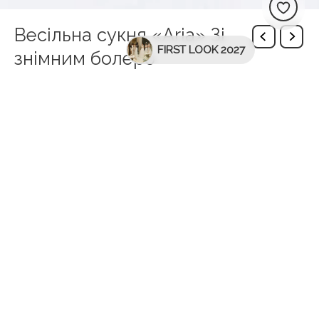
Весільна сукня «Aria» Зі
FIRST LOOK 2027
знімним болеро
Опис
Відчуйте себе прекрасною і неперевершеною,
обравши сукню, яка допоможе здійснити
найсміливіші мрії.
Додаткова інформація