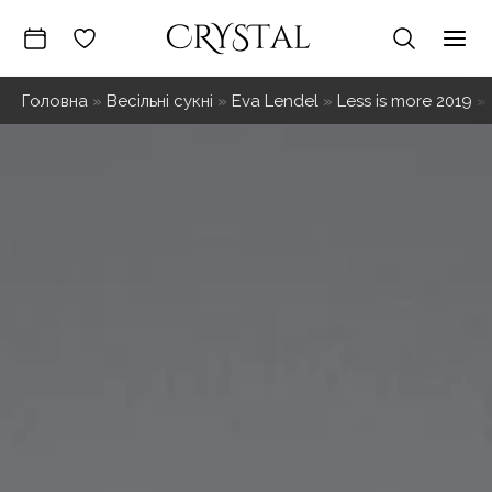
Перейти
до
Mai
вмісту
Головна
»
Весільні сукні
»
Eva Lendel
»
Less is more 2019
»
Me