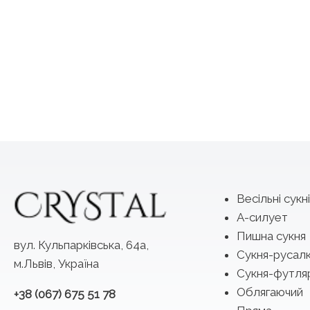
Весільні сукні
А-силует
Пишна сукня
вул. Кульпарківська, 64а,
Сукня-русал
м.Львів, Україна
Сукня-футля
Облягаючий
+38 (067) 675 51 78