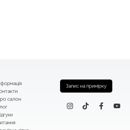
нформація
Запис на примірку
онтакти
ро салон
лог
ідгуки
итання