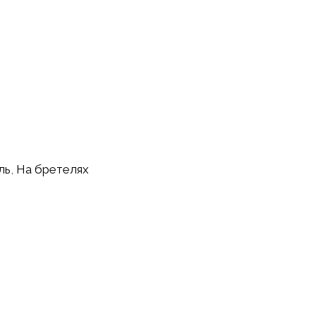
ль
,
На бретелях