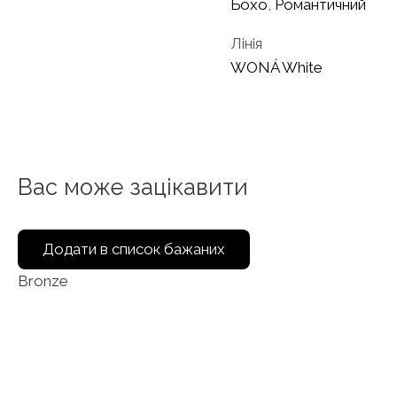
Бохо
,
Романтичний
Лінія
WONÁ White
Вас може зацікавити
Додати в список бажаних
Bronze