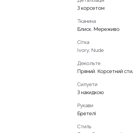
З корсетом
Тканина
Блиск
,
Мереживо
Сітка
Ivory, Nude
Декольте
Прямий
,
Корсетний сти
Силуети
З накидкою
Рукави
Бретелі
Стиль