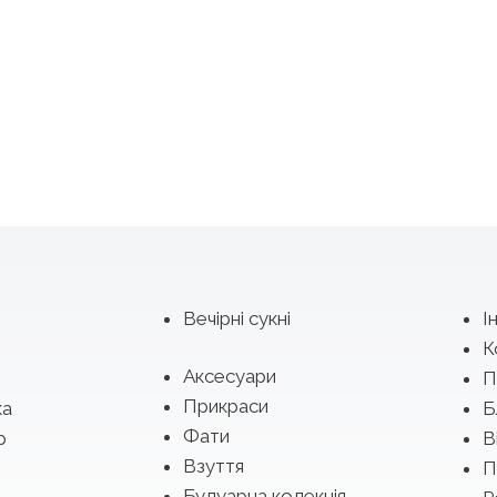
Вечірні сукні
І
К
Аксесуари
П
Прикраси
ка
Б
Фати
р
В
Взуття
П
Будуарна колекція