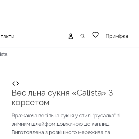
Примірка
нтакти
ista
Весільна сукня «Calista» З
корсетом
Вражаюча весільна сукня у стилі “русалка” зі
знімним шлейфом довжиною до каплиці.
Виготовлена з розкішного мережива та