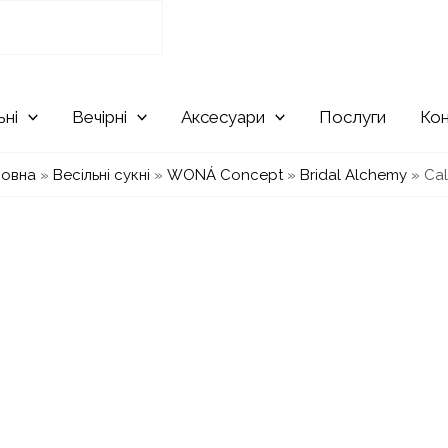
ьні
Вечірні
Аксесуари
Послуги
Ко
ловна
»
Весільні сукні
»
WONÁ Concept
»
Bridal Alchemy
»
Cal