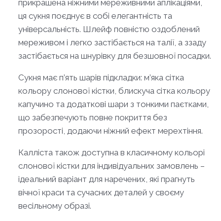
прикрашена ніжними мереживними аплікаціями,
ця сукня поєднує в собі елегантність та
універсальність. Шлейф повністю оздоблений
мереживом і легко застібається на талії, а ззаду
застібається на шнурівку для безшовної посадки.
Сукня має п’ять шарів підкладки: м’яка сітка
кольору слонової кістки, блискуча сітка кольору
капучино та додаткові шари з тонкими паєтками,
що забезпечують повне покриття без
прозорості, додаючи ніжний ефект мерехтіння.
Калліста також доступна в класичному кольорі
слонової кістки для індивідуальних замовлень –
ідеальний варіант для наречених, які прагнуть
вічної краси та сучасних деталей у своєму
весільному образі.