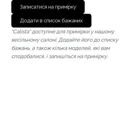
Записатися на примірку
Додати в список бажаних
"Calista" доступне для примірки у нашому
весільному салоні. Додайте його до списку
бажань, а також кілька моделей, які вам
сподобалися, і запишіться на примірку.