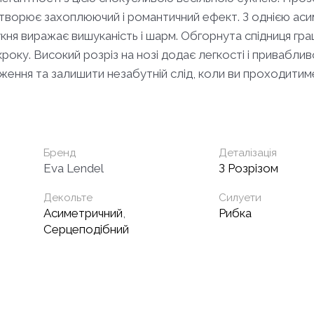
 створює захоплюючий і романтичний ефект. З однією а
укня виражає вишуканість і шарм. Обгорнута спідниця гра
оку. Високий розріз на нозі додає легкості і привабливо
ення та залишити незабутній слід, коли ви проходитимет
Бренд
Деталізація
Eva Lendel
З Розрізом
Декольте
Силуети
Асиметричний
,
Рибка
Серцеподібний