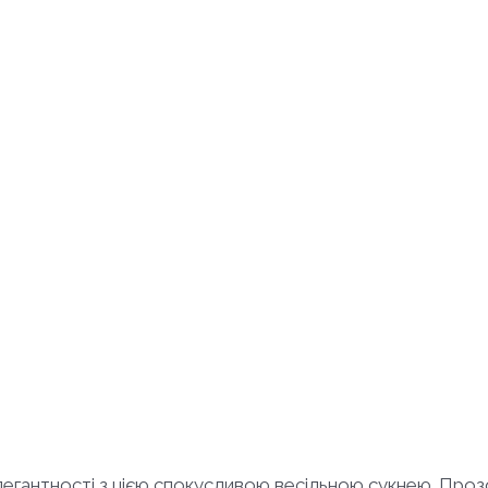
егантності з цією спокусливою весільною сукнею. Про