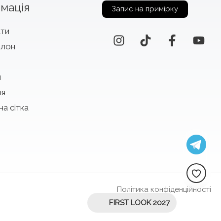
мація
Запис на примірку
кти
алон
и
ня
на сітка
Політика конфіденційності
FIRST LOOK 2027