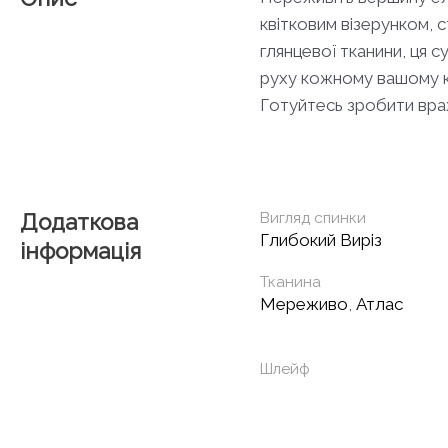
квітковим візерунком,
глянцевої тканини, ця с
руху кожному вашому кр
Готуйтесь зробити враж
Додаткова
Вигляд спинки
Глибокий Виріз
інформація
Тканина
Мереживо
,
Атлас
Шлейф