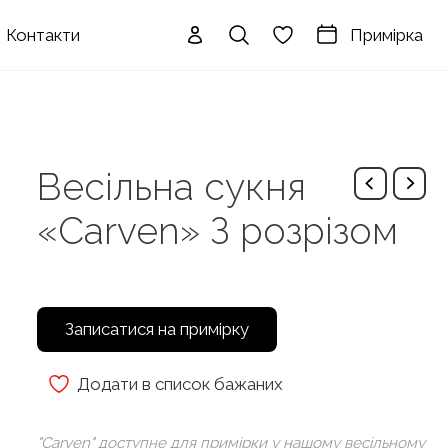
Примірка
Контакти
Весільна сукня
«Carven» З розрізом
Записатися на примірку
Додати в список бажаних
"Carven" доступне для примірки у нашому весільному