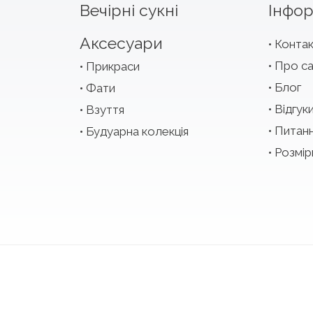
Вечірні сукні
Інфор
Аксесуари
Конта
Про с
Прикраси
Блог
Фати
Відгук
Взуття
Питан
Будуарна колекція
Розмір