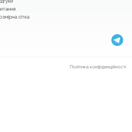
ідгуки
итання
озмірна сітка
Політика конфіденційності
оні