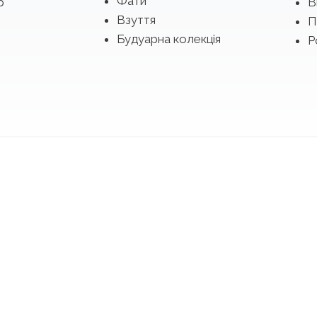
Фати
р
В
Взуття
П
Будуарна колекція
Р
ти сукню з колекцій 2027 з подіуму в Барсел