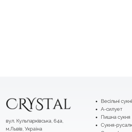
Весільні сукні
А-силует
Пишна сукня
вул. Кульпарківська, 64а,
Сукня-русал
м.Львів, Україна