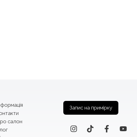
нформація
Запис на примірку
онтакти
ро салон
лог