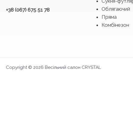
Сукня-футля
Облягаючий
+38 (067) 675 51 78
Пряма
Комбінезон
Copyright © 2026 Весільний салон CRYSTAL
FIRST LOOK 2027
Ексклюзивна презентація та можливість обра
Запис на примірку
Дати 4-14 червня