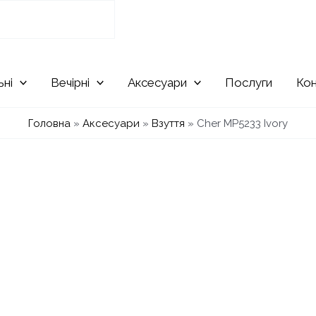
ьні
Вечірні
Аксесуари
Послуги
Ко
Головна
»
Аксесуари
»
Взуття
»
Cher MP5233 Ivory