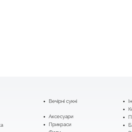
Вечірні сукні
І
К
Аксесуари
П
Прикраси
ка
Б