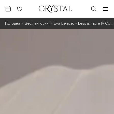
Перейти
до
Mai
вмісту
Головна
»
Весільні сукні
»
Eva Lendel
»
Less is more IV Coll
Me