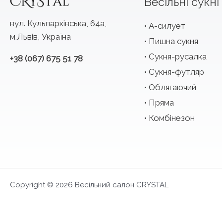
Весільні сукні
вул. Кульпарківська, 64а,
А-силует
м.Львів, Україна
Пишна сукня
Сукня-русалка
+38 (067) 675 51 78
Сукня-футляр
Облягаючий
Пряма
Комбінезон
Copyright © 2026 Весільний салон CRYSTAL