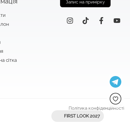
мація
Запис на примірку
кти
алон
и
ня
на сітка
Політика конфіденційності
FIRST LOOK 2027