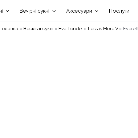
Вечірні
Аксесуари
Послуги
Головна
»
Весільні сукні
»
Eva Lendel
»
Less is More V
»
Everet