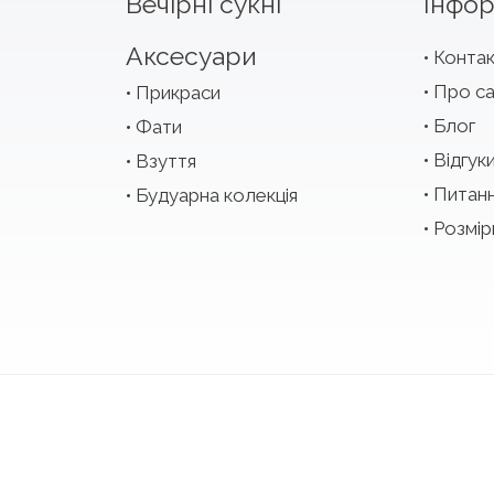
Вечірні сукні
Інфор
Аксесуари
Конта
Про с
Прикраси
Блог
Фати
Відгук
Взуття
Питан
Будуарна колекція
Розмір