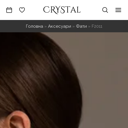
Перейти
до
Mai
вмісту
Головна
»
Аксесуари
»
Фати
»
F2011
Me