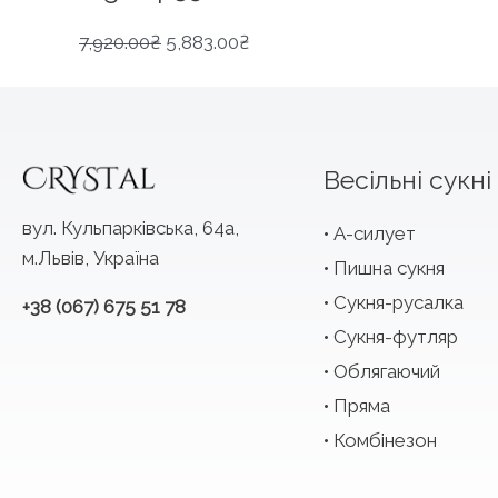
Оригінальна
Поточна
7,920.00
₴
5,883.00
₴
ціна:
ціна:
7,920.00₴.
5,883.00₴.
Весільні сукні
вул. Кульпарківська, 64а,
А-силует
м.Львів, Україна
Пишна сукня
Сукня-русалка
+38 (067) 675 51 78
Сукня-футляр
Облягаючий
Пряма
Комбінезон