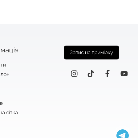
мація
Запис на примірку
кти
алон
и
ня
на сітка