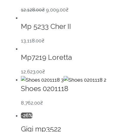
Оригінальна
Поточна
12,128.00
₴
9,009.00
₴
ціна:
ціна:
Mp 5233 Cher II
12,128.00₴.
9,009.00₴.
13,118.00
₴
Mp7219 Loretta
12,623.00
₴
Shoes 0201118
8,762.00
₴
-26%
Gigi mp3522