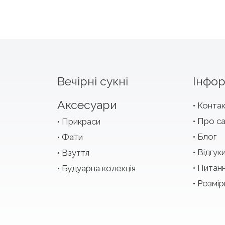
Вечірні сукні
Інфор
Аксесуари
Конта
Про с
Прикраси
Блог
Фати
Відгук
Взуття
Питан
Будуарна колекція
Розмір