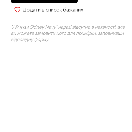
Додати в список бажаних
"JW 5314 Sidney Navy" наразі відсутнє в наявності, але
ви можете замовити його для примірки, заповнивши
відповідну форму.