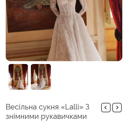
Весільна сукня «Lalli» З
знімними рукавичками