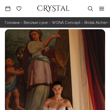
Перейти
до
Mai
вмісту
Головна
»
Весільні сукні
»
WONÁ Concept
»
Bridal Alchem
Me