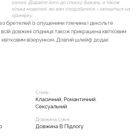
салоні. Додайте його до списку бажань, а також
кілька моделей, які вам сподобалися, і запишіться на
примірку.
 без бретелей із опущеними плечима і декольте
 всій довжині спідниця також прикрашена квітковим
 квітковим візерунком. Довгий шлейф додає
Стиль
Класичний
,
Романтичний
,
Сексуальний
Довжина сукні
о
Довжина В Підлогу