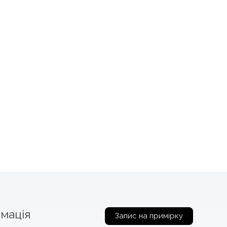
мація
Запис на примірку