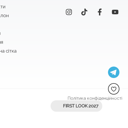
кти
алон
и
ня
на сітка
Політика конфіденційності
FIRST LOOK 2027