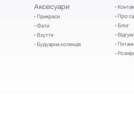
Аксесуари
Конта
Про с
Прикраси
Блог
Фати
Відгук
Взуття
Питан
Будуарна колекція
Розмір