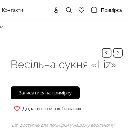
Примірка
Контакти
iz
Весільна сукня «Liz»
Записатися на примірку
Додати в список бажаних
"Liz" доступне для примірки у нашому весільному