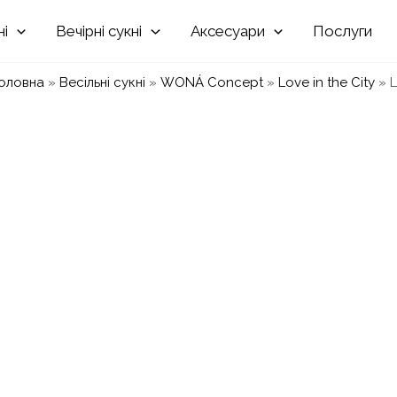
Вечірні
Аксесуари
Послуги
оловна
»
Весільні сукні
»
WONÁ Concept
»
Love in the City
»
L