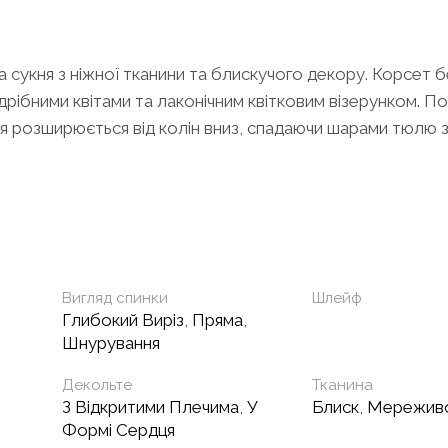
ьна сукня з ніжної тканини та блискучого декору. Корсет
рібними квітами та лаконічним квітковим візерунком. По
я розширюється від колін вниз, спадаючи шарами тюлю з
Вигляд спинки
Шлейф
Глибокий Виріз
,
Пряма
,
Шнурування
Декольте
Тканина
З Відкритими Плечима
,
У
Блиск
,
Мережив
Формі Сердця