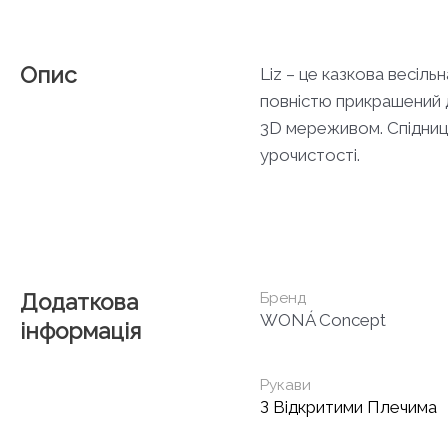
Опис
Liz – це казкова весіл
повністю прикрашений д
3D мереживом. Спідниц
урочистості.
Додаткова
Бренд
WONÁ Concept
інформація
Рукави
З Відкритими Плечима