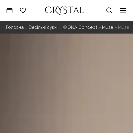
Перейти
до
Mai
вмісту
Головна
»
Весільні сукні
»
WONÁ Concept
»
Muse
»
Muse
Me