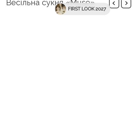
Весільна сукня «Muse»
FIRST LOOK 2027
Опис
Muse – чудова весільна сукня з розслабленою
спідницею та довгим шлейфом. Весільна сукня з V-
подібним вирізом на грудях прикрашена плечовими
ремінцями і виготовлена з блискучої тканини.
Чудова спідниця переходить у довгий шлейф.
Додаткова інформація
Бренд