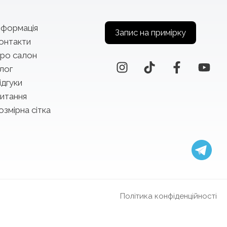
нформація
Запис на примірку
онтакти
ро салон
лог
ідгуки
итання
озмірна сітка
Політика конфіденційності