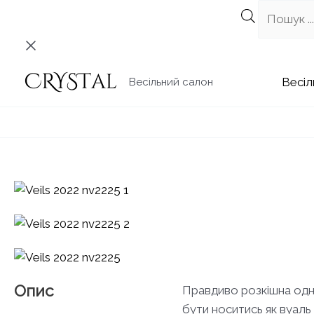
Перейти
до
вмісту
Весіл
Весільний салон
Опис
Правдиво розкішна одн
бути носитись як вуаль