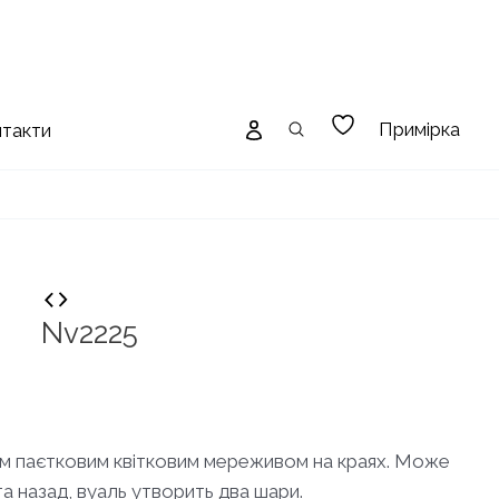
Примірка
нтакти
Nv2225
м паєтковим квітковим мереживом на краях. Може
та назад, вуаль утворить два шари.