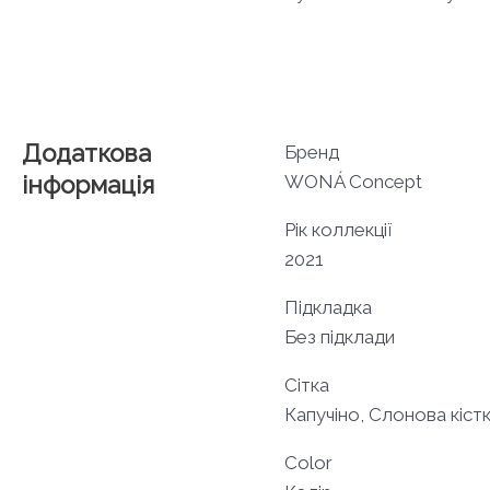
Додаткова
Бренд
інформація
WONÁ Concept
Рік коллекції
2021
Підкладка
Без підклади
Сітка
Капучіно, Слонова кіст
Color