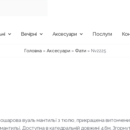
ьні
Вечірні
Аксесуари
Послуги
Ко
Головна
»
Аксесуари
»
Фати
»
Nv2225
ошарова вуаль мантильї з тюлю, прикрашена витончени
 мантильї. Доступна в катедральній довжині 4.6м. Згорну