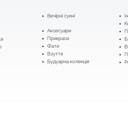
Вечірні сукні
І
К
Аксесуари
П
Прикраси
ка
Б
Фати
р
В
Взуття
П
Будуарна колекція
Р