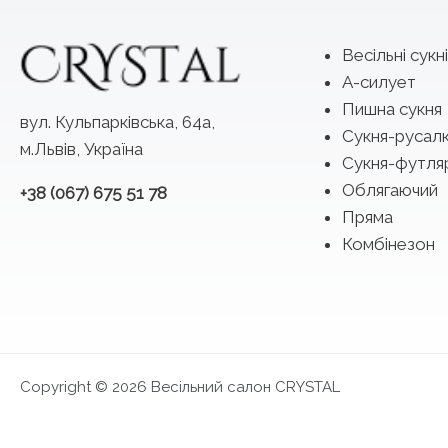
Весільні сукні
А-силует
Пишна сукня
вул. Кульпарківська, 64а,
Сукня-русал
м.Львів, Україна
Сукня-футля
Облягаючий
+38 (067) 675 51 78
Пряма
Комбінезон
Copyright © 2026 Весільний салон CRYSTAL