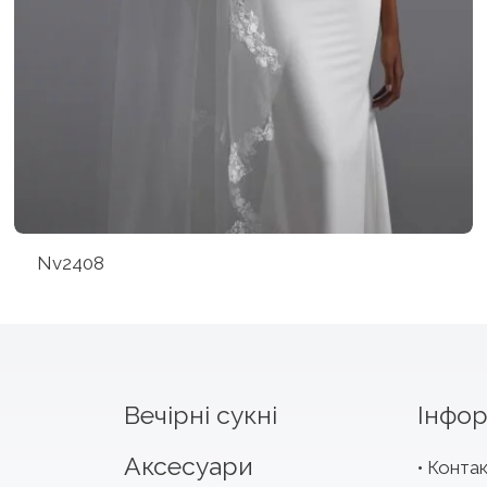
Nv2408
Вечірні сукні
Інфор
Аксесуари
Конта