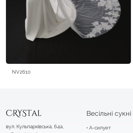
NV2610
Весільні сукні
вул. Кульпарківська, 64а,
А-силует