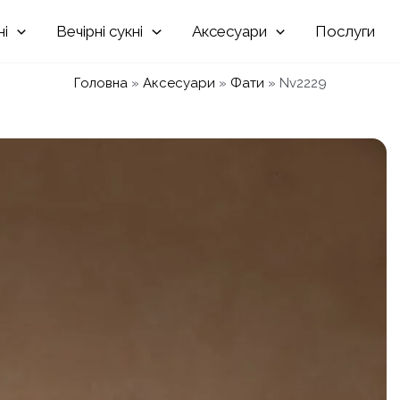
Вечірні
Аксесуари
Послуги
Головна
»
Аксесуари
»
Фати
»
Nv2229