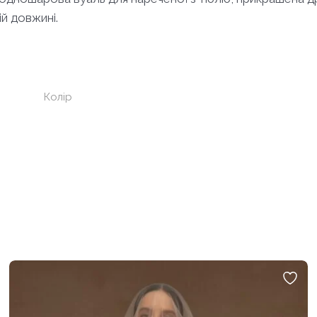
й довжині.
Колір