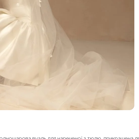
 одношарова вуаль для нареченої з тюлю, прикрашена др