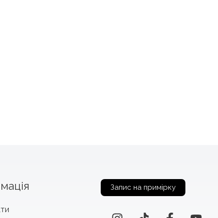
мація
Запис на примірку
кти