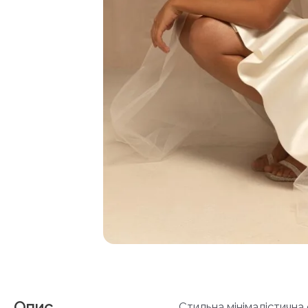
Опис
Стильна мінімалістична