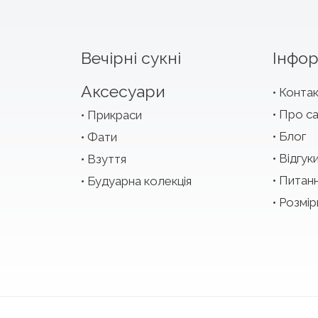
Вечірні сукні
Інфор
Аксесуари
Конта
Про с
Прикраси
Блог
Фати
Відгук
Взуття
Питан
Будуарна колекція
Розмір