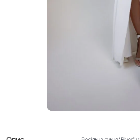
Опис
Весільна сукня “River”