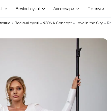
Вечірні
Аксесуари
Послуги
ловна
»
Весільні сукні
»
WONÁ Concept
»
Love in the City
»
Ri