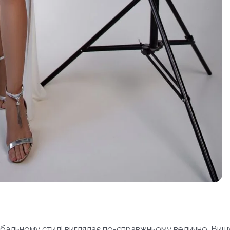
 у бальному стилі виглядає по-справжньому велично. Ви