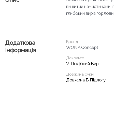
вишитий намистинами, 
глибокий виріз горлови
Додаткова
Бренд
WONÁ Concept
інформація
Декольте
V-Подібний Виріз
Довжина сукні
Довжина В Підлогу