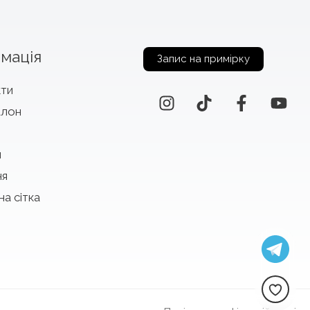
мація
Запис на примірку
кти
алон
и
ня
на сітка