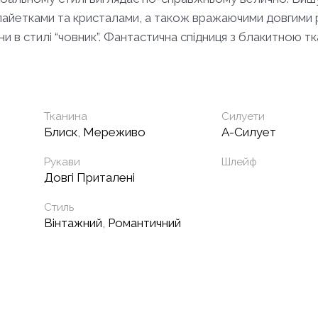
пайетками та кристалами, а також вражаючими довгими 
ни в стилі “човник”. Фантастична спідниця з блакитною 
Тканина
Силуети
Блиск
,
Мереживо
А-Силует
Рукави
Шлейф
Довгі Приталені
Стиль
Вінтажний
,
Романтичний