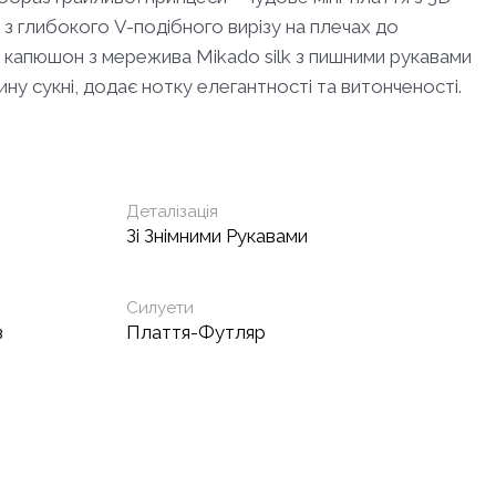
з глибокого V-подібного вирізу на плечах до
ва капюшон з мережива Mikado silk з пишними рукавами
ину сукні, додає нотку елегантності та витонченості.
Деталізація
Зі Знімними Рукавами
Силуети
з
Плаття-Футляр