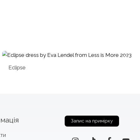
Eclipse
мація
Запис на примірку
кти