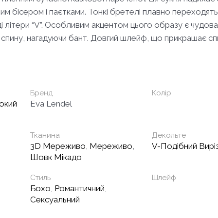
 бісером і паєтками. Тонкі бретелі плавно переходять 
яді літери “V”. Особливим акцентом цього образу є чудо
а спину, нагадуючи бант. Довгий шлейф, що прикрашає сп
Бренд
Колір
окий
Eva Lendel
Тканина
Декольте
3D Мереживо
,
Мереживо
,
V-Подібний Вирі
Шовк Мікадо
Стиль
Шлейф
Бохо
,
Романтичний
,
Сексуальний