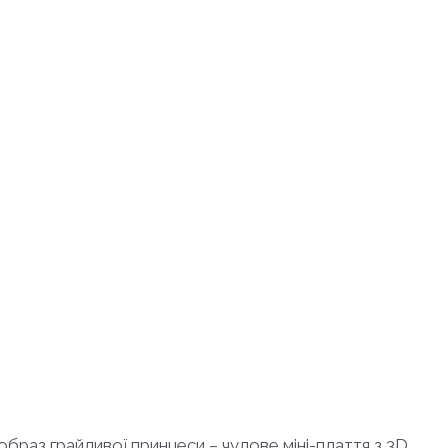
 образ грайливої принцеси – чудове міні-плаття з 3D