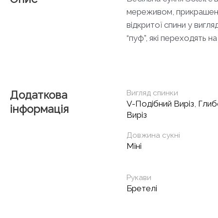
мереживом, прикрашеним
відкритої спини у вигл
“пуф”, які переходять н
Додаткова
Вигляд спинки
V-Подібний Виріз
,
Глиб
інформація
Виріз
Довжина сукні
Міні
Рукави
Бретелі