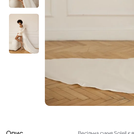
Опис
Весільна сукня Soleil є