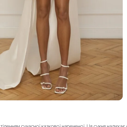
 втіленням сучасної казкової нареченої. Ця сукня надихає