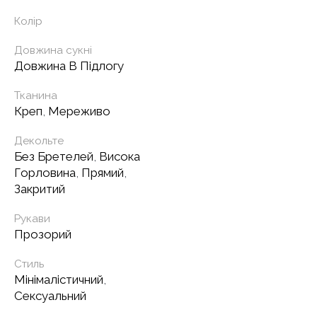
Колір
Довжина сукні
Довжина В Підлогу
Тканина
Креп
,
Мереживо
Декольте
Без Бретелей
,
Висока
Горловина
,
Прямий
,
Закритий
Рукави
Прозорий
Стиль
Мінімалістичний
,
Сексуальний