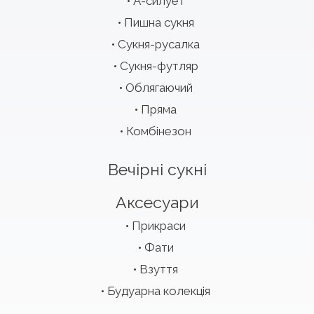
А-силует
Пишна сукня
Сукня-русалка
Сукня-футляр
Облягаючий
Пряма
Комбінезон
Вечірні сукні
Аксесуари
Прикраси
Фати
Взуття
Будуарна колекція