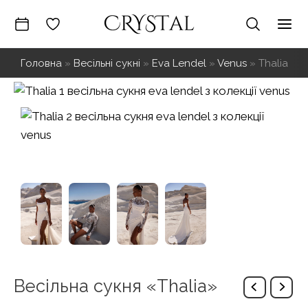
Перейти
до
Mai
вмісту
Головна
»
Весільні сукні
»
Eva Lendel
»
Venus
»
Thalia
Me
Весільна сукня «Thalia»