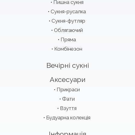
Пишна сукня
Сукня-русалка
Сукня-футляр
Облягаючий
Пряма
Комбінезон
Вечірні сукні
Аксесуари
Прикраси
Фати
Взуття
Будуарна колекція
Інформація