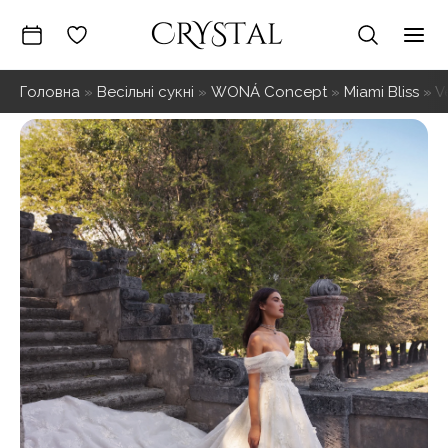
Перейти
до
Mai
вмісту
Головна
»
Весільні сукні
»
WONÁ Concept
»
Miami Bliss
»
V
Me