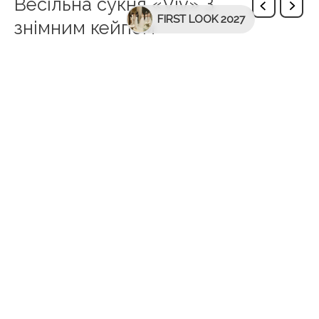
Весільна сукня «Viv» З
FIRST LOOK 2027
знімним кейпом
Додаткова інформація
Бренд
WONÁ Concept
Колір
Деталізація
З Знімним Кейпом
Довжина сукні
Довжина В Підлогу