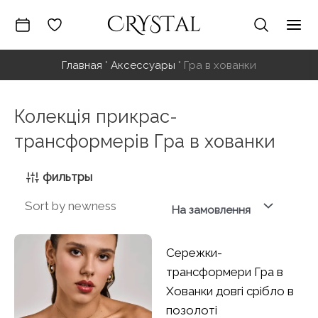
Перейти
к
Гла
содержимому
Главная
"
Аксессуары
"
Гра в хованки
ме
Колекція прикрас-
трансформерів Гра в хованки
фильтры
На замовлення
Сережки-
трансформери Гра в
Хованки довгі срібло в
позолоті