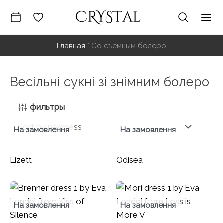
Перейти
к
Гла
содержимому
Главная
"
Со съемным болеро
ме
Весільні сукні зі знімним болеро
фильтры
На замовлення
На замовлення
Lizett
Odisea
На замовлення
На замовлення