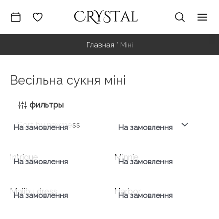
Перейти
к
Гла
содержимому
Главная
"
Міні
ме
Весільна сукня міні
фильтры
На замовлення
На замовлення
Intrigue
Minnie
На замовлення
На замовлення
Malibu dress
Harbor
На замовлення
На замовлення