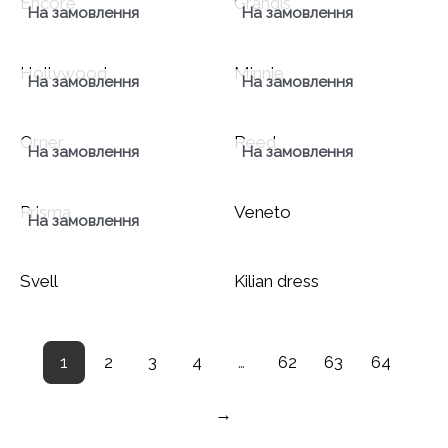
Encore
Grandis
На замовлення
На замовлення
Hollywood
Minnie
На замовлення
На замовлення
Orner
Reed
На замовлення
На замовлення
Prisma
Veneto
На замовлення
Svell
Kilian dress
1
2
3
4
…
62
63
64
→