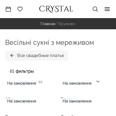
Перейти
к
Гла
содержимому
Главная
"
Кружево
ме
Весільні сукні з мереживом
Все свадебные платья
фильтры
На замовлення
На замовлення
Atlas
Fargo
На замовлення
На замовлення