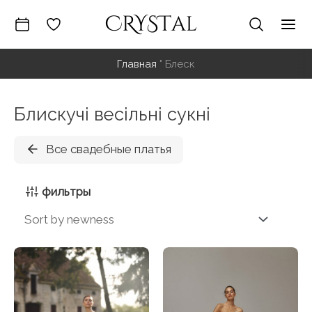
Перейти
к
Гла
содержимому
Главная
"
Блеск
ме
Блискучі весільні сукні
Все свадебные платья
фильтры