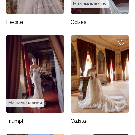
На замовлення
Hecate
Odisea
На замовлення
Triumph
Calista