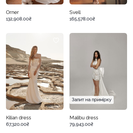
Orner
Svell
132,908.00
₴
165,578.00
₴
Запит на примірку
Kilian dress
Malibu dress
67,320.00
₴
79,943.00
₴