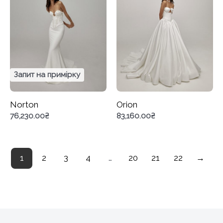
Запит на примірку
Norton
Orion
76,230.00
₴
83,160.00
₴
1
2
3
4
…
20
21
22
→