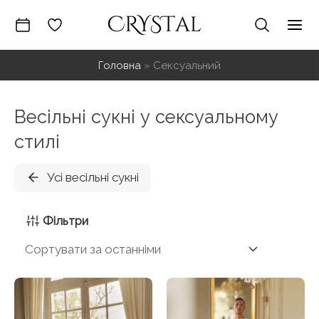
Перейти
до
Mai
вмісту
Головна
»
Сексуальний
Me
Весільні сукні у сексуальному
стилі
Усі весільні сукні
Фільтри