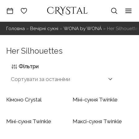
Перейти
до
Mai
вмісту
Головна
»
Вечірні сукні
»
WONA by WONÁ
»
Her Silhouette
Me
Her Silhouettes
Фільтри
Кімоно Crystal
Міні-сукня Twinkle
Міні-сукня Twinkle
Максі-сукня Twinkle