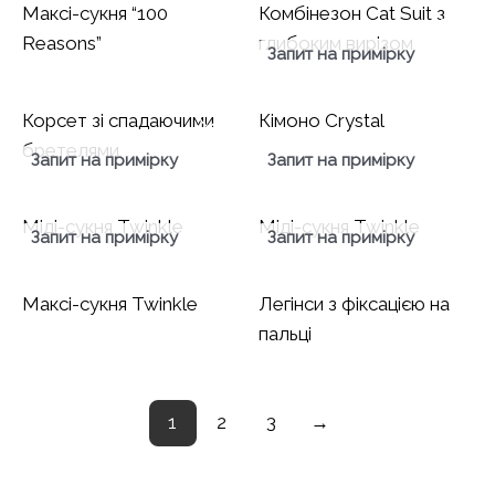
Максі-сукня “100
Комбінезон Cat Suit з
Reasons”
глибоким вирізом
Запит на примірку
Корсет зі спадаючими
Кімоно Crystal
бретелями
Запит на примірку
Запит на примірку
Міді-сукня Twinkle
Міді-сукня Twinkle
Запит на примірку
Запит на примірку
Максі-сукня Twinkle
Легінси з фіксацією на
пальці
1
2
3
→