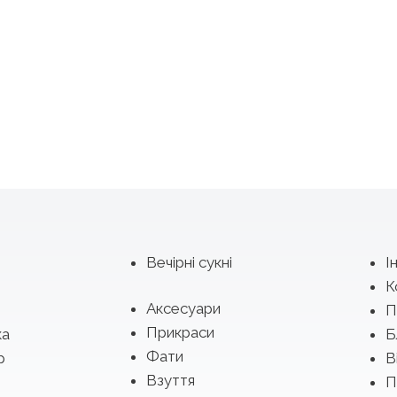
Вечірні сукні
І
К
Аксесуари
П
Прикраси
ка
Б
Фати
р
В
Взуття
П