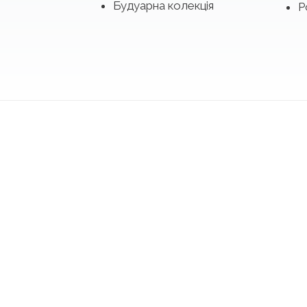
Будуарна колекція
Р
ти сукню з колекцій 2027 з подіуму в Барсел