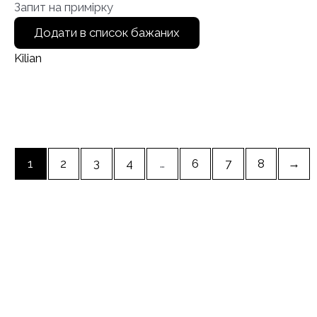
Запит на примірку
Додати в список бажаних
Kilian
1
2
3
4
…
6
7
8
→