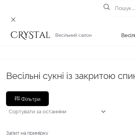
Перейти
до
вмісту
Весіл
Весільний салон
Весільні сукні із закритою сп
Фільтри
Запит на примірку