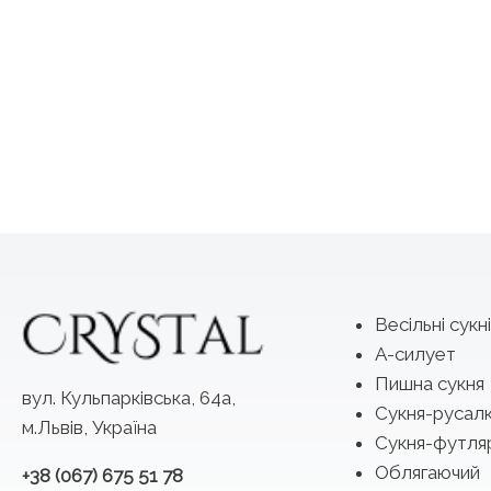
Весільні сукні
А-силует
Пишна сукня
вул. Кульпарківська, 64а,
Сукня-русал
м.Львів, Україна
Сукня-футля
Облягаючий
+38 (067) 675 51 78