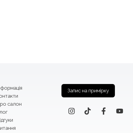
нформація
Запис на примірку
онтакти
ро салон
лог
ідгуки
итання