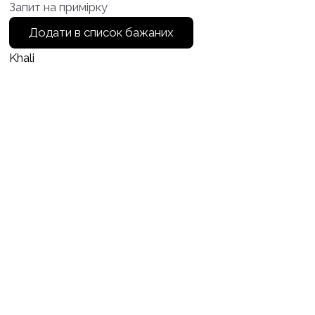
Запит на примірку
Додати в список бажаних
Khali