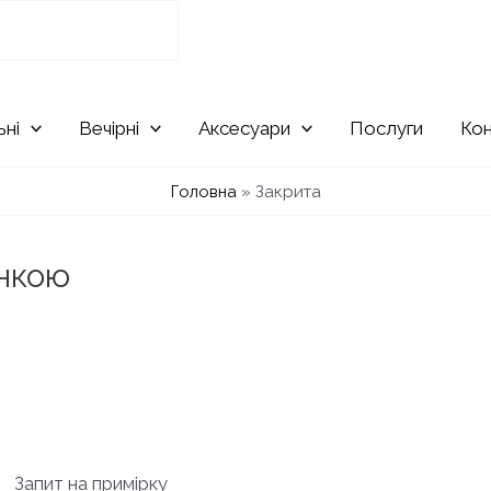
ьні
Вечірні
Аксесуари
Послуги
Ко
Головна
»
Закрита
инкою
Запит на примірку