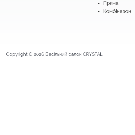
Пряма
Комбінезон
Copyright © 2026 Весільний салон CRYSTAL
FIRST LOOK 2027
Ексклюзивна презентація та можливість обра
Запис на примірку
Дати 4-14 червня
FIRST LOOK 2027