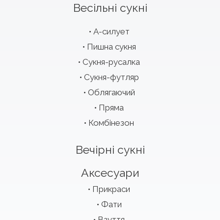
Весільні сукні
А-силует
Пишна сукня
Сукня-русалка
Сукня-футляр
Облягаючий
Пряма
Комбінезон
Вечірні сукні
Аксесуари
Прикраси
Фати
Взуття