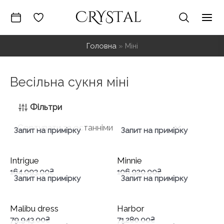
Перейти
до
Mai
вмісту
Головна
»
Міні
Me
Весільна сукня міні
Фільтри
Запит на примірку
Запит на примірку
Intrigue
Minnie
164,093.00
₴
106,920.00
₴
Запит на примірку
Запит на примірку
Malibu dress
Harbor
79,943.00
₴
71,280.00
₴