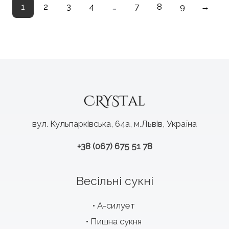
1
2
3
4
…
7
8
9
→
вул. Кульпарківська, 64а, м.Львів, Україна
+38 (067) 675 51 78
Весільні сукні
А-силует
Пишна сукня