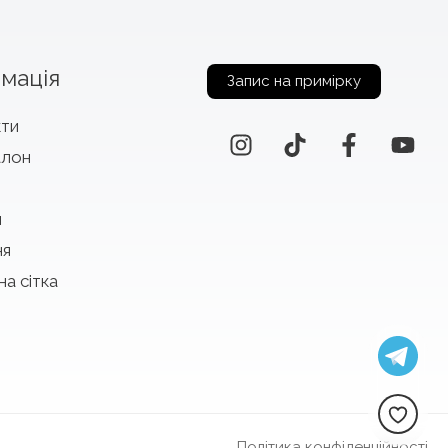
мація
Запис на примірку
кти
алон
и
ня
на сітка
Політика конфіденційності