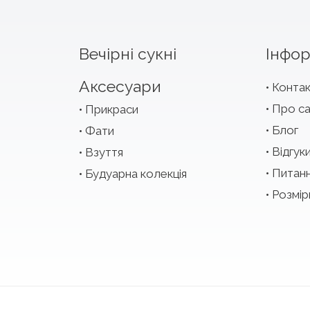
Вечірні сукні
Інфор
Аксесуари
Конта
Про с
Прикраси
Блог
Фати
Відгук
Взуття
Питан
Будуарна колекція
Розмір