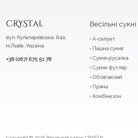
Весільні сукні
вул. Кульпарківська, 64а,
А-силует
м.Львів, Україна
Пишна сукня
Сукня-русалка
+38 (067) 675 51 78
Сукня-футляр
Облягаючий
Пряма
Комбінезон
Copyright © 2026 Весільний салон CRYSTAL