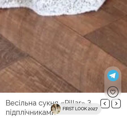
Весільна сукня «Pillar» З
FIRST LOOK 2027
підплічниками