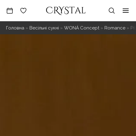
Перейти
до
Mai
вмісту
Головна
»
Весільні сукні
»
WONÁ Concept
»
Romance
»
Pil
Me