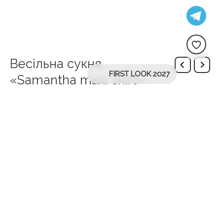
Весільна сукня
FIRST LOOK 2027
«Samantha maxi skirt»
Додаткова інформація
Лінія
WONA Couture