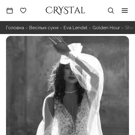
Перейти
до
Mai
вмісту
Головна
»
Весільні сукні
»
Eva Lendel
»
Golden Hour
»
Sha
Me