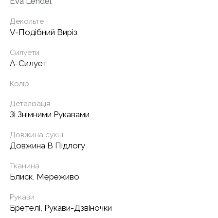
Eva Lendel
Декольте
V-Подібний Виріз
Силуети
А-Силует
Колір
Деталізація
Зі Знімними Рукавами
Довжина сукні
Довжина В Підлогу
Тканина
Блиск
,
Мереживо
Рукави
Бретелі
,
Рукави-Дзвіночки