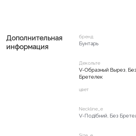
Дополнительная
бренд
Бунтарь
информация
Декольте
V-Образный Вырез
,
Бе
Бретелек
цвет
Neckline_e
V-Подібний, Без Брете
Size_e