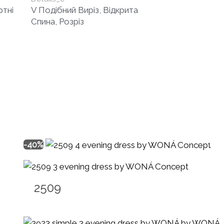
ртні
V Подібний Виріз, Відкрита
Спина, Розріз
-40%
2509