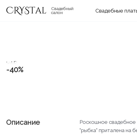
Перейти
Свадебный
Свадебные
к
салон
содержимому
-40%
Описание
Роскошное свадебное п
"рыбка" приталена на 