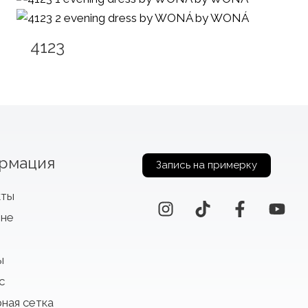
4123
рмация
Запись на примерку
кты
оне
ы
с
ная сетка