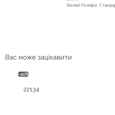
Великі Розміри, Станда
Вас може зацікавити
-40%
22134