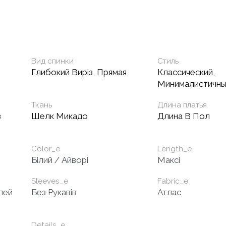
Вид спинки
Стиль
Глибокий Виріз
,
Прямая
Классический
,
Минималистичн
Ткань
Длина платья
з
Шелк Микадо
Длина В Пол
Color_e
Length_e
Білий / Айворі
Максі
Sleeves_e
Fabric_e
лей
Без Рукавів
Атлас
Details_e