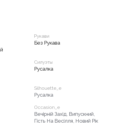
Рукави
Без Рукава
ый
Силуэты
Русалка
Silhouette_e
Русалка
Occasion_e
Вечірній Захід, Випускний,
Гість На Весілля, Новий Рік