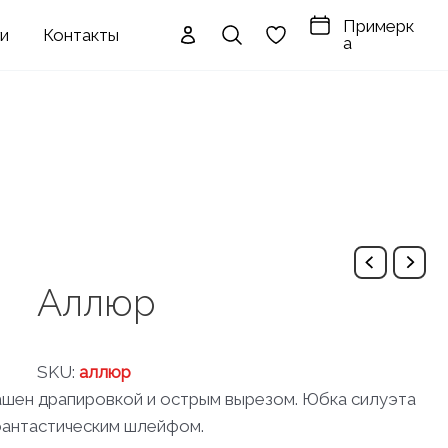
Примерк
ги
Контакты
а
Аллюр
SKU:
аллюр
рашен драпировкой и острым вырезом. Юбка силуэта
 фантастическим шлейфом.