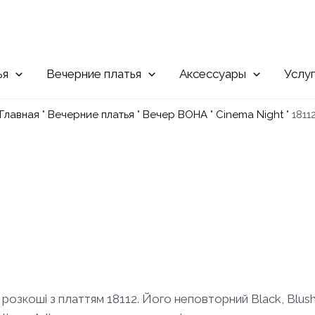
Вечерние
Аксессуары
Услу
Главная
"
Вечерние платья
"
Вечер ВОНА
"
Cinema Night
"
1811
зкоші з платтям 18112. Його неповторний Black, Blush, Fu