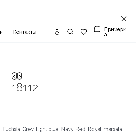
Примерк
ги
Контакты
а
2
18112
chsia, Grey, Light blue, Navy, Red, Royal, marsala,