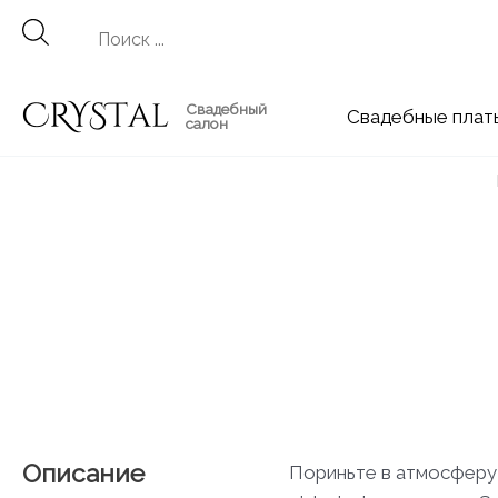
Перейти
к
содержимому
Свадебный
Свадебные
салон
Описание
Пориньте в атмосферу ро