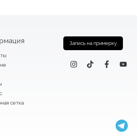
рмация
Запись на примерку
кты
оне
ы
с
ная сетка