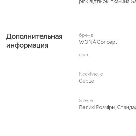
pink відтінок, тканина S
Дополнительная
бренд
WONÁ Concept
информация
цвет
Neckline_e
Серце
Size_e
Великі Розміри, Станда