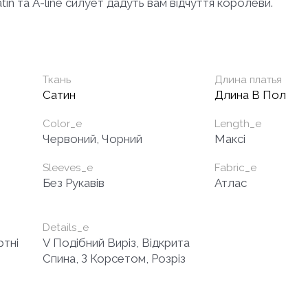
atin та A-line силует дадуть вам відчуття королеви.
Ткань
Длина платья
Сатин
Длина В Пол
Color_e
Length_e
Червоний, Чорний
Максі
Sleeves_e
Fabric_e
Без Рукавів
Атлас
Details_e
ртні
V Подібний Виріз, Відкрита
Спина, З Корсетом, Розріз