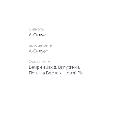
Силуэты
А-Силует
Silhouette_e
A-Силует
Occasion_e
Вечірній Захід, Випускний,
Гість На Весілля, Новий Рік