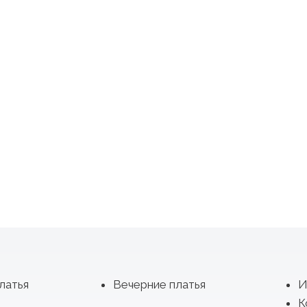
латья
Вечерние платья
И
К