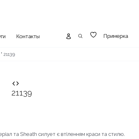
Примерка
уги
Контакты
"
21139
21139
теріал та Sheath силует є втіленням краси та стилю.