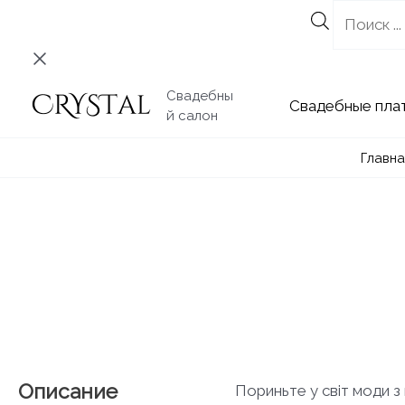
Перейти
к
содержимому
Свадебны
Свадебные
й салон
Главна
Описание
Пориньте у світ моди з 