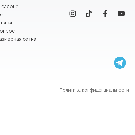
 салоне
лог
тзывы
опрос
азмерная сетка
Политика конфиденциальности
 в Барселоне