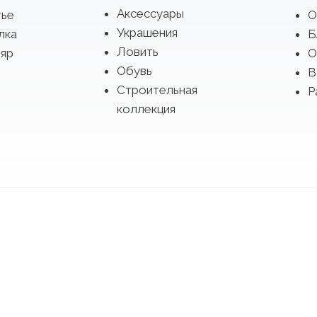
Аксессуары
тье
О
Украшения
лка
Б
Ловить
яр
О
Обувь
В
Строительная
Р
коллекция
брать платье из коллекций 2027 по подиуму