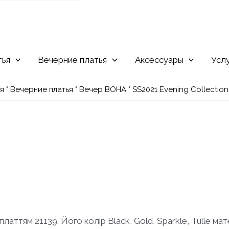
Вечерние
Аксессуары
Усл
я
"
Вечерние платья
"
Вечер ВОНА
"
SS2021 Evening Collection
платтям 21139. Його колір Black, Gold, Sparkle, Tulle ма