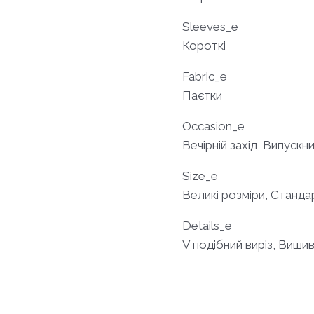
Sleeves_e
Короткі
Fabric_e
Паєтки
Occasion_e
Вечірній захід, Випускни
Size_e
Великі розміри, Станда
Details_e
V подібний виріз, Вишив