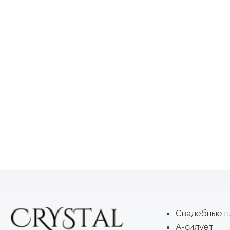
Свадебные п
А-силует