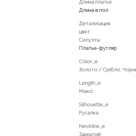
Длина платья
Длина в пол
Детализация
цвет
Силуэты
Платье-футляр
Color_e
Золото / Срібло, Чорн
Length_e
Максі
Silhouette_e
Русалка
Neckline_e
Закритий