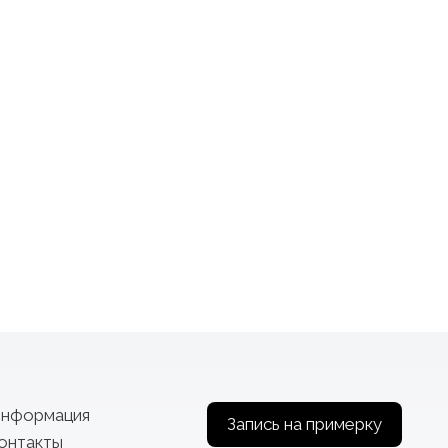
нформация
Запись на примерку
онтакты