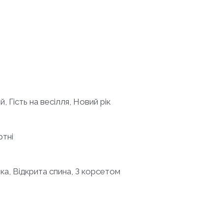
й, Гість на весілля, Новий рік
ртні
ка, Відкрита спина, З корсетом