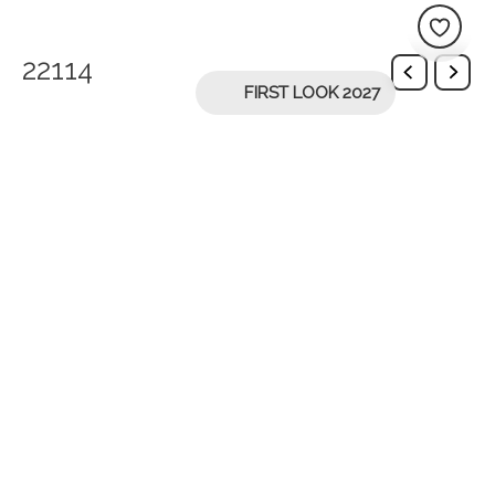
22114
FIRST LOOK 2027
Описание
Плаття 22114 відображає вашу індивідуальність.
Його Black, Blue, Blush, Cappuccino, Fuchsia, Red,
Yellow відтінок, Sparkle тканина та A-line силует –
це ваша візитна картка.
Дополнительная информация