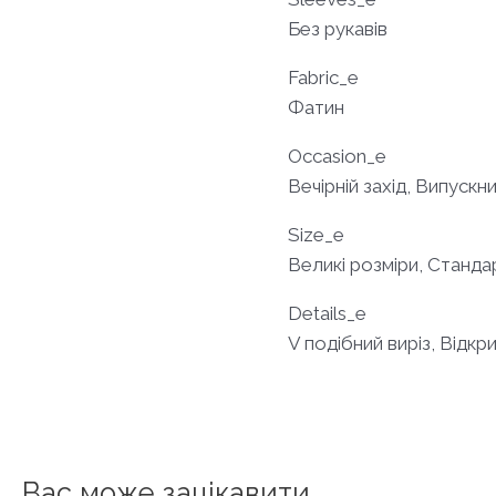
Без рукавів
Fabric_e
Фатин
Occasion_e
Вечірній захід, Випускн
Size_e
Великі розміри, Станда
Details_e
V подібний виріз, Відкр
Вас може зацікавити