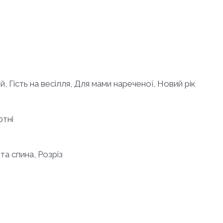
ий, Гість на весілля, Для мами нареченої, Новий рік
ртні
ита спина, Розріз