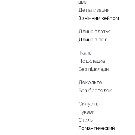
цвет
Детализация
З знімним кейпом
Длина платья
Длина в пол
Ткань
Подкладка
Без підклади
Декольте
Без бретелек
Силуэты
Рукави
Стиль
Романтический