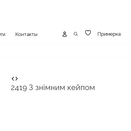
Примерка
уги
Контакты
2419 З знімним кейпом