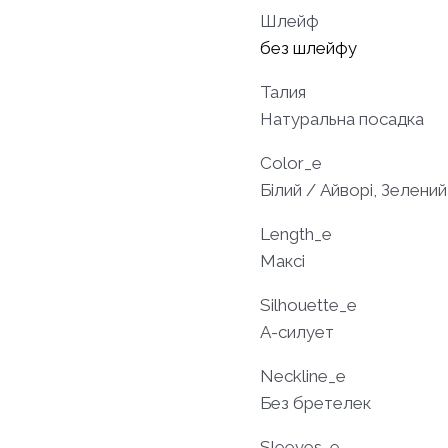
Шлейф
без шлейфу
Талия
Натуральна посадка
Color_e
Білий / Айворі, Зелени
Length_e
Максі
Silhouette_e
A-силует
Neckline_e
Без бретелек
Sleeves_e