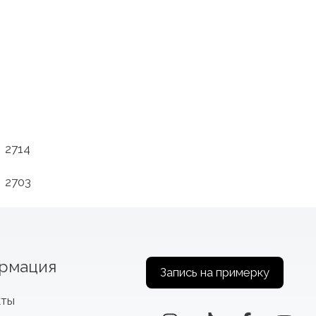
2714
2703
рмация
Запись на примерку
кты