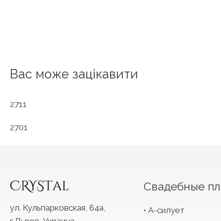
Вас може зацікавити
2711
2701
Свадебные пл
ул. Кульпарковская, 64а,
А-силует