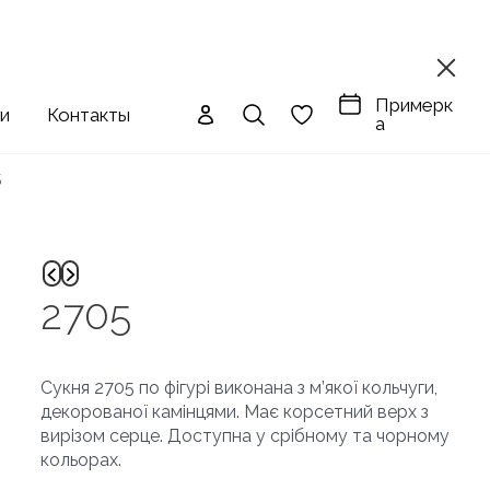
Примерк
ги
Контакты
а
5
2705
Сукня 2705 по фігурі виконана з м’якої кольчуги,
декорованої камінцями. Має корсетний верх з
вирізом серце. Доступна у срібному та чорному
кольорах.