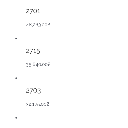
2701
48,263.00
₴
2715
35,640.00
₴
2703
32,175.00
₴