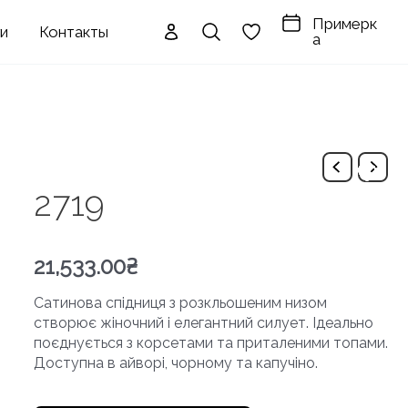
Примерк
ги
Контакты
а
2719
21,533.00
₴
Сатинова спідниця з розкльошеним низом
створює жіночний і елегантний силует. Ідеально
поєднується з корсетами та приталеними топами.
Доступна в айворі, чорному та капучіно.