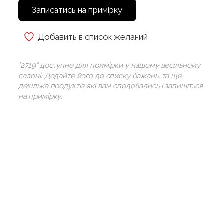
Записатись на примірку
Добавить в список желаний
"2719" доступне для примірки у нашому весільному
салоні. Додайте його до списку бажань, та ще
декілька продуктів які вам сподобались і запишіться
на примірку.