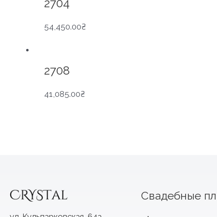
2704
54,450.00
₴
2708
41,085.00
₴
Свадебные пл
ул. Кульпарковская, 64а,