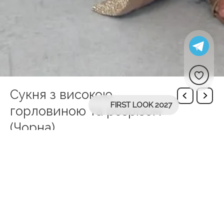
Сукня з високою
FIRST LOOK 2027
горловиною та розрізом
(Чорна)
Зробіть заяву в цій сукні-футлярі з металевої сітки з
високим вирізом, довгими рукавами та спідницею з
запахом зі стильним розрізом збоку. Складний
дизайн додає нотки гламуру, що робить її ідеальною
для особливих випадків. Обирайте елегантний
чорний, сріблястий або золотий колір, щоб