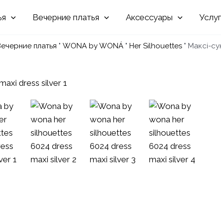
Вечерние
Аксессуары
Услу
ечерние платья
"
WONA by WONÁ
"
Her Silhouettes
"
Максі-су