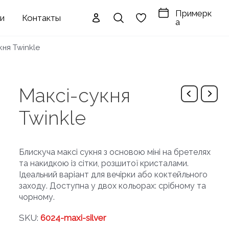
Примерк
ги
Контакты
а
кня Twinkle
Максі-сукня
Twinkle
Блискуча максі сукня з основою міні на бретелях
та накидкою із сітки, розшитої кристалами.
Ідеальний варіант для вечірки або коктейльного
заходу. Доступна у двох кольорах: срібному та
чорному.
SKU:
6024-maxi-silver