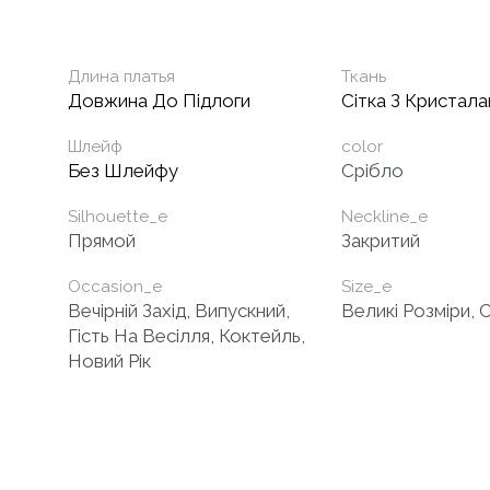
Длина платья
Ткань
Довжина До Підлоги
Сітка З Кристал
Шлейф
color
Без Шлейфу
Срібло
Silhouette_e
Neckline_e
Прямой
Закритий
Occasion_e
Size_e
Вечірній Захід, Випускний,
Великі Розміри, 
Гість На Весілля, Коктейль,
Новий Рік