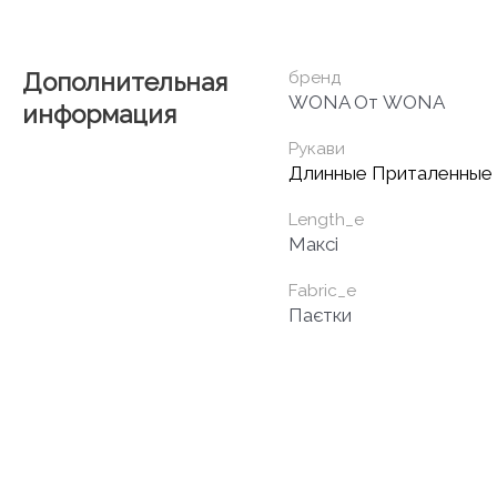
Дополнительная
бренд
WONA От WONA
информация
Рукави
Длинные Приталенные
Length_e
Максі
Fabric_e
Паєтки