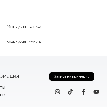
Міні-сукня Twinkle
Міні-сукня Twinkle
рмация
Запись на примерку
кты
оне