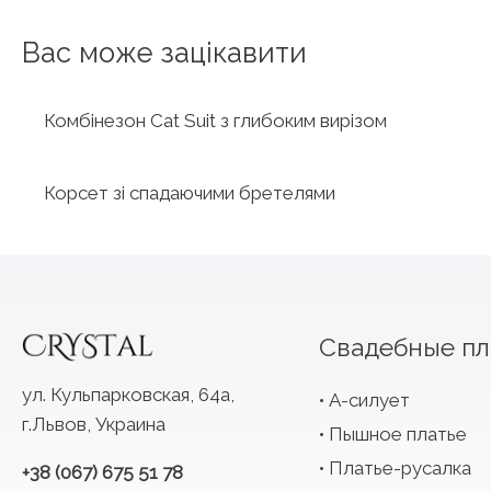
Вас може зацікавити
Комбінезон Cat Suit з глибоким вирізом
Корсет зі спадаючими бретелями
Свадебные пл
ул. Кульпарковская, 64а,
А-силует
г.Львов, Украина
Пышное платье
Платье-русалка
+38 (067) 675 51 78