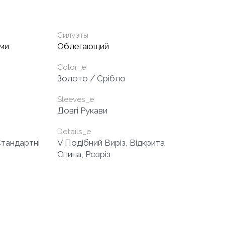
Силуэты
ами
Облегающий
Color_e
Золото / Срібло
Sleeves_e
Довгі Рукави
Details_e
Стандартні
V Подібний Виріз, Відкрита
Спина, Розріз