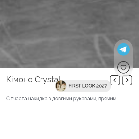
Кімоно Crystal
FIRST LOOK 2027
Сітчаста накидка з довгими рукавами, прямим
силуетом розшита кристалами. Створює вишуканий
акцент на лаконічних образах. Доступна у чорному
та срібному кольорах.
SKU:
6027-cape-black