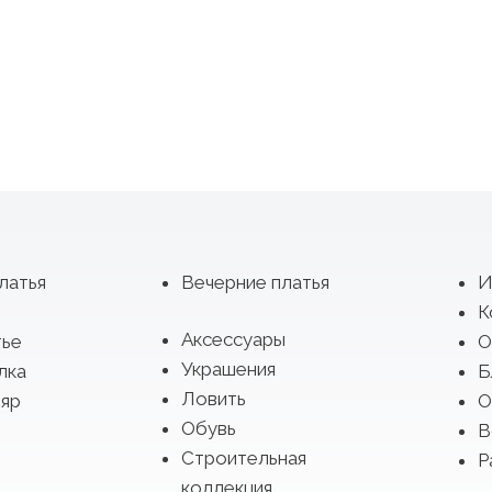
латья
Вечерние платья
И
К
Аксессуары
тье
О
Украшения
лка
Б
Ловить
яр
О
Обувь
В
Строительная
Р
коллекция