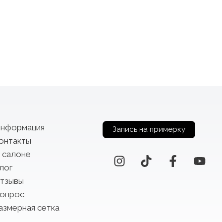
нформация
Запись на примерку
онтакты
 салоне
лог
тзывы
опрос
азмерная сетка