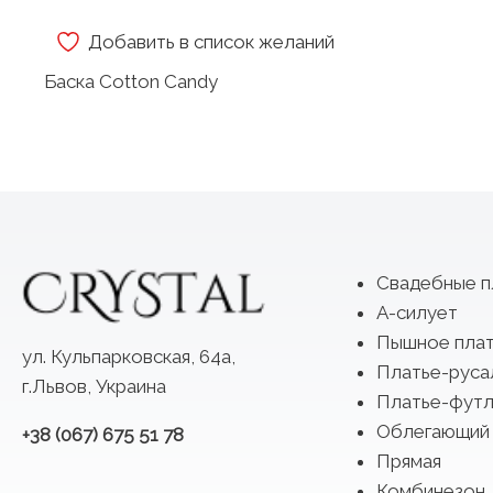
Добавить в список желаний
Баска Cotton Candy
Свадебные п
А-силует
Пышное пла
ул. Кульпарковская, 64а,
Платье-руса
г.Львов, Украина
Платье-футл
Облегающий
+38 (067) 675 51 78
Прямая
Комбинезон