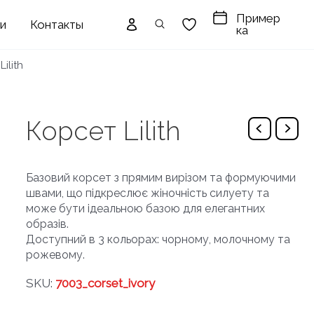
Пример
ги
Контакты
ка
ilith
Корсет Lilith
Базовий корсет з прямим вирізом та формуючими
швами, що підкреслює жіночність силуету та
може бути ідеальною базою для елегантних
образів.
Доступний в 3 кольорах: чорному, молочному та
рожевому.
SKU:
7003_corset_ivory