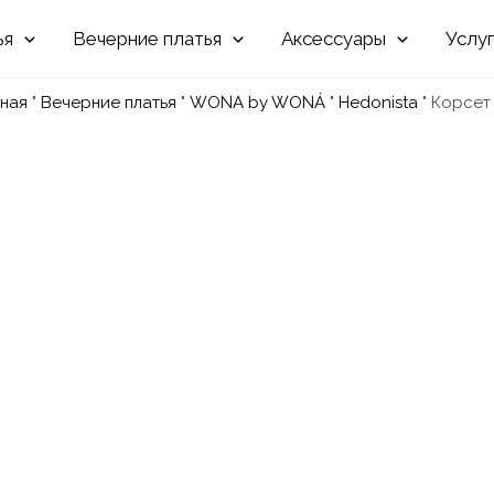
Вечерние
Аксессуары
Услу
вная
"
Вечерние платья
"
WONA by WONÁ
"
Hedonista
"
Корсет L