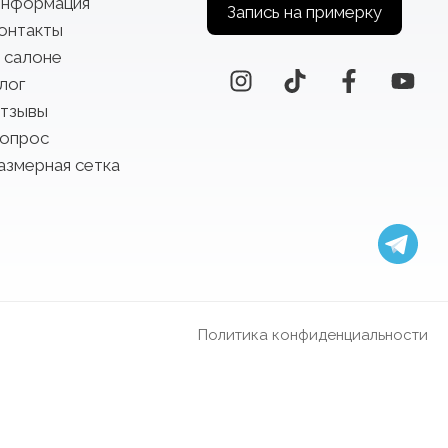
нформация
Запись на примерку
онтакты
 салоне
лог
тзывы
опрос
азмерная сетка
Политика конфиденциальности