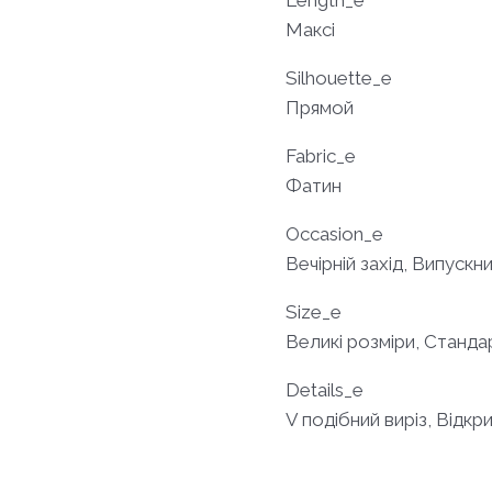
Максі
Silhouette_e
Прямой
Fabric_e
Фатин
Occasion_e
Вечірній захід, Випускни
Size_e
Великі розміри, Станда
Details_e
V подібний виріз, Відкр