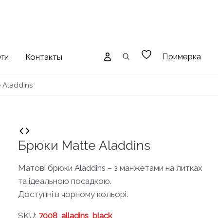
Примерка
уги
Контакты
 Aladdins
Брюки Matte Aladdins
Матові брюки Aladdins – з манжетами на литках
та ідеальною посадкою.
Доступні в чорному кольорі.
SKU:
7008_alladins_black