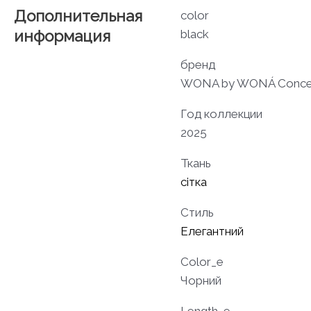
Дополнительная
color
информация
black
бренд
WONA by WONÁ Conce
Год коллекции
2025
Ткань
сітка
Стиль
Елегантний
Color_e
Чорний
Length_e