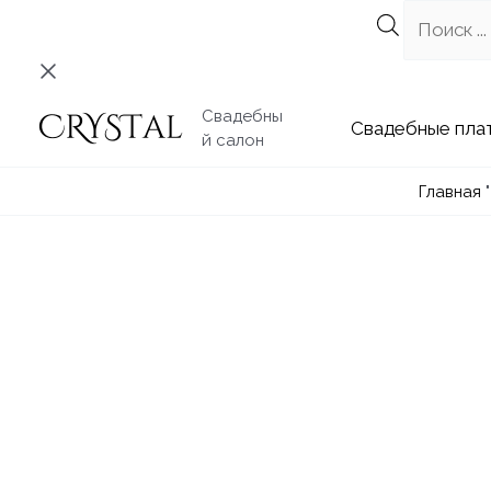
Перейти
к
содержимому
Свадебны
Свадебные
й салон
Главная