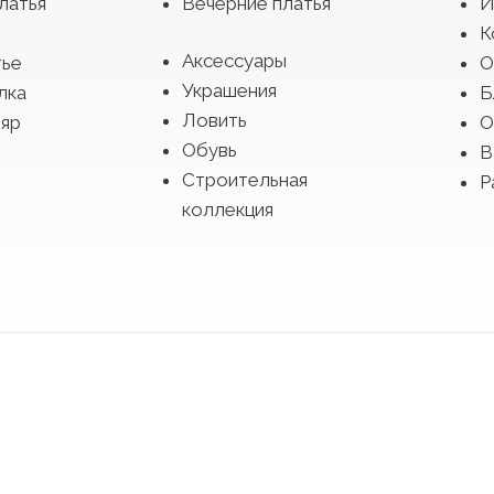
латья
Вечерние платья
И
К
Аксессуары
тье
О
Украшения
лка
Б
Ловить
яр
О
Обувь
В
Строительная
Р
коллекция