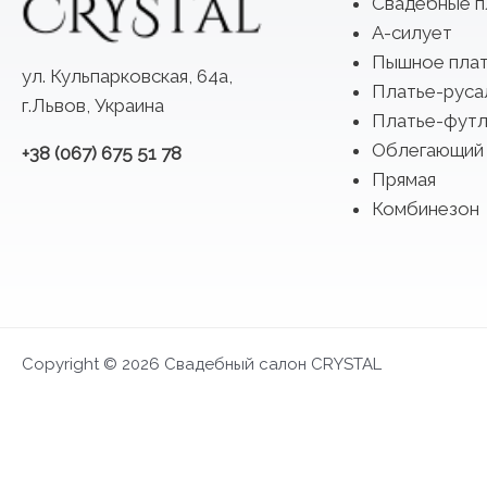
Свадебные п
А-силует
Пышное пла
ул. Кульпарковская, 64а,
Платье-руса
г.Львов, Украина
Платье-футл
Облегающий
+38 (067) 675 51 78
Прямая
Комбинезон
Copyright © 2026 Свадебный салон CRYSTAL
FIRST LOOK 2027