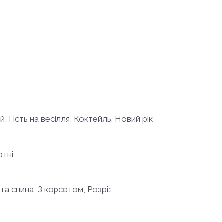
й, Гість на весілля, Коктейль, Новий рік
ртні
ита спина, З корсетом, Розріз