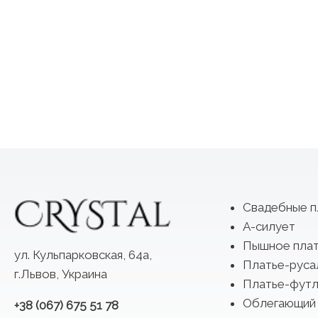
Свадебные п
А-силует
Пышное пла
ул. Кульпарковская, 64а,
Платье-руса
г.Львов, Украина
Платье-футл
Облегающий
+38 (067) 675 51 78