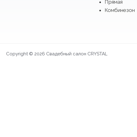
Прямая
Комбинезон
Copyright © 2026 Свадебный салон CRYSTAL
FIRST LOOK 2027
Эксклюзивная презентация и возможность вы
Запись на примерку
Дать 4-14 июня
FIRST LOOK 2027
×