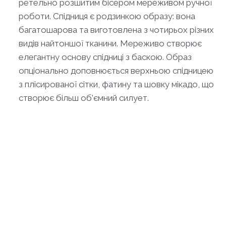
ретельно розшитим бісером мереживом ручної
роботи. Спідниця є родзинкою образу: вона
багатошарова та виготовлена з чотирьох різних
видів найтоншої тканини. Мереживо створює
елегантну основу спідниці з баскою. Образ
опціонально доповнюється верхньою спідницею
з плісированої сітки, фатину та шовку мікадо, що
створює більш об’ємний силует.