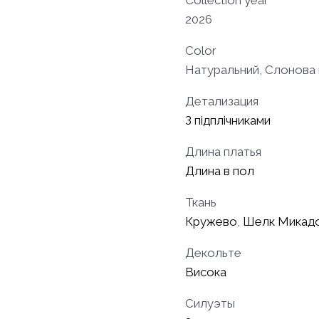
2026
Color
Натуральний, Слонова 
Детализация
З підплічниками
Длина платья
Длина в пол
Ткань
Кружево
,
Шелк Микад
Декольте
Висока
Силуэты