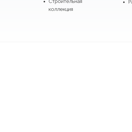
Строительная
Р
коллекция
брать платье из коллекций 2027 по подиуму