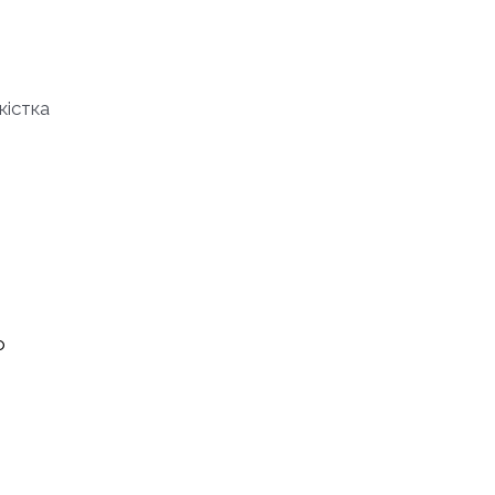
кістка
о