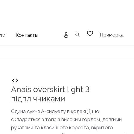
Примерка
уги
Контакты
Anais overskirt light З
підплічниками
Єдина сукня А-силуету в колекції, що
складається з топа з високим горлом, довгими
рукавами та класичного корсета, вкритого