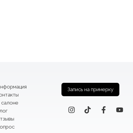
нформация
Запись на примерку
онтакты
 салоне
лог
тзывы
опрос