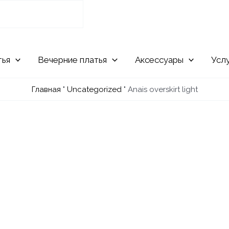
Вечерние
Аксессуары
Усл
Главная
"
Uncategorized
"
Anais overskirt light