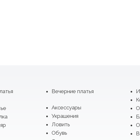
латья
Вечерние платья
И
К
Аксессуары
тье
О
Украшения
лка
Б
Ловить
яр
О
Обувь
В