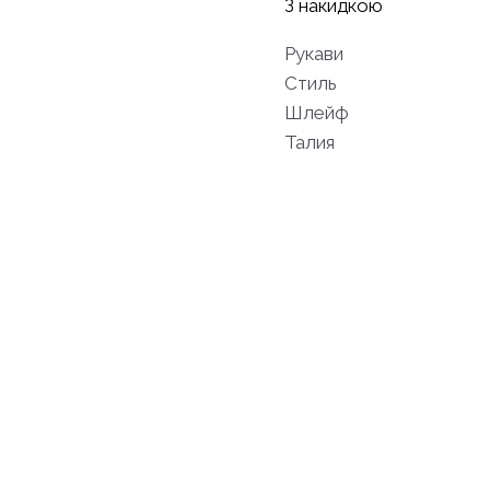
З накидкою
Рукави
Стиль
Шлейф
Талия